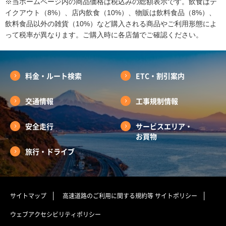
※当ホームページ内の商品価格は税込みの総額表示です。飲食はテ
イクアウト（8%）、店内飲食（10%）、物販は飲料食品（8%）、
飲料食品以外の雑貨（10%）など購入される商品やご利用形態によ
って税率が異なります。ご購入時に各店舗でご確認ください。
料金・ルート検索
ETC・割引案内
交通情報
工事規制情報
安全走行
サービスエリア・
お買物
旅行・ドライブ
サイトマップ
高速道路のご利用に関する規約等
サイトポリシー
ウェブアクセシビリティポリシー