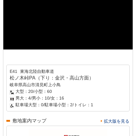
E41
東海北陸自動車道
松ノ木峠PA（下り：金沢・高山方面）
岐阜県高山市清見町上小鳥
大型：20/小型：60
男大：4/男小：10/女：16
駐車場大型：0/駐車場小型：2/トイレ：1
敷地案内マップ
拡大版を見る