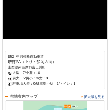
E52
中部横断自動車道
増穂PA（上り：静岡方面）
山梨県南巨摩郡富士川町
大型：7/小型：10
男大：5/男小：3/女：8
駐車場大型：0/駐車場小型：1/トイレ：1
敷地案内マップ
拡大版を見る