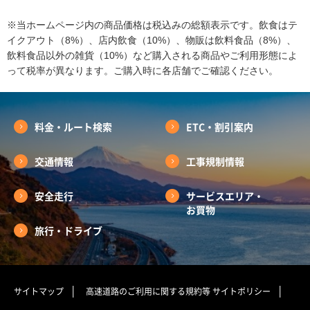
※当ホームページ内の商品価格は税込みの総額表示です。飲食はテ
イクアウト（8%）、店内飲食（10%）、物販は飲料食品（8%）、
飲料食品以外の雑貨（10%）など購入される商品やご利用形態によ
って税率が異なります。ご購入時に各店舗でご確認ください。
料金・ルート検索
ETC・割引案内
交通情報
工事規制情報
安全走行
サービスエリア・
お買物
旅行・ドライブ
サイトマップ
高速道路のご利用に関する規約等
サイトポリシー