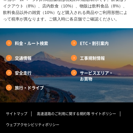
イクアウト（8%）、店内飲食（10%）、物販は飲料食品（8%）、
飲料食品以外の雑貨（10%）など購入される商品やご利用形態によ
って税率が異なります。ご購入時に各店舗でご確認ください。
料金・ルート検索
ETC・割引案内
交通情報
工事規制情報
安全走行
サービスエリア・
お買物
旅行・ドライブ
サイトマップ
高速道路のご利用に関する規約等
サイトポリシー
ウェブアクセシビリティポリシー