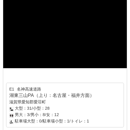
E1
名神高速道路
湖東三山PA（上り：名古屋・福井方面）
滋賀県愛知郡愛荘町
大型：31/小型：28
男大：3/男小：8/女：12
駐車場大型：0/駐車場小型：1/トイレ：1