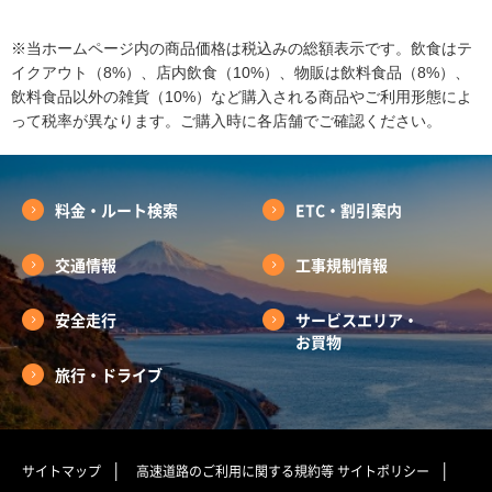
※当ホームページ内の商品価格は税込みの総額表示です。飲食はテ
イクアウト（8%）、店内飲食（10%）、物販は飲料食品（8%）、
飲料食品以外の雑貨（10%）など購入される商品やご利用形態によ
って税率が異なります。ご購入時に各店舗でご確認ください。
料金・ルート検索
ETC・割引案内
交通情報
工事規制情報
安全走行
サービスエリア・
お買物
旅行・ドライブ
サイトマップ
高速道路のご利用に関する規約等
サイトポリシー