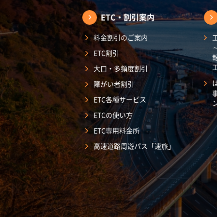
ETC・割引案内
料金割引のご案内
ETC割引
大口・多頻度割引
障がい者割引
ETC各種サービス
ETCの使い方
ETC専用料金所
高速道路周遊パス「速旅」