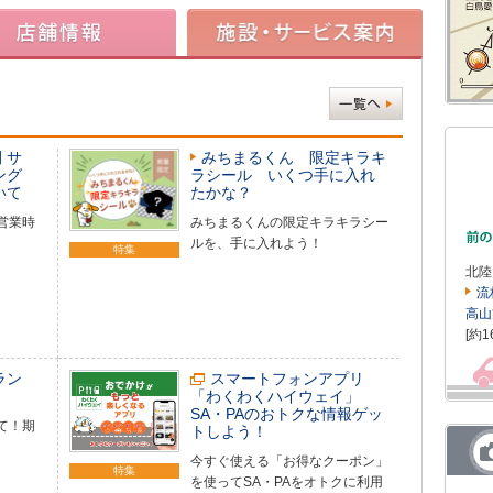
 サ
みちまるくん 限定キラキ
ング
ラシール いくつ手に入れ
いて
たかな？
営業時
みちまるくんの限定キラキラシー
ルを、手に入れよう！
特集
北陸
流
高山
[約1
ラン
スマートフォンアプリ
「わくわくハイウェイ」
SA・PAのおトクな情報ゲッ
て！期
トしよう！
今すぐ使える「お得なクーポン」
特集
を使ってSA・PAをオトクに利用