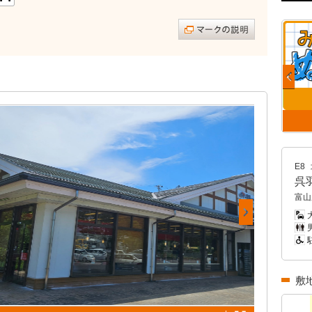
E8
呉
富山
男
敷