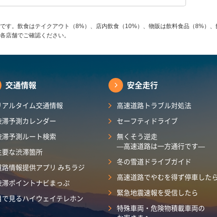
です。飲食はテイクアウト（8%）、店内飲食（10%）、物販は飲料食品（8%）、
各店舗でご確認ください。
交通情報
安全走行
リアルタイム交通情報
高速道路トラブル対処法
渋滞予測カレンダー
セーフティドライブ
渋滞予測ルート検索
無くそう逆走
―高速道路は一方通行です―
主要な渋滞箇所
冬の雪道ドライブガイド
道路情報提供アプリ みちラジ
高速道路でやむを得ず停車した
渋滞ポイントナビまっぷ
緊急地震速報を受信したら
目で見るハイウェイテレホン
特殊車両・危険物積載車両の