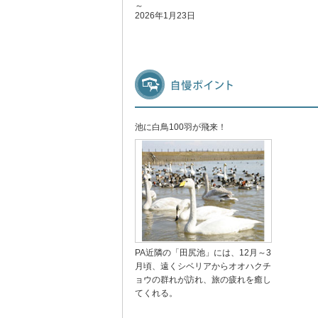
～
2026年1月23日
池に白鳥100羽が飛来！
PA近隣の「田尻池」には、12月～3
月頃、遠くシベリアからオオハクチ
ョウの群れが訪れ、旅の疲れを癒し
てくれる。