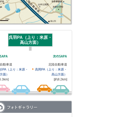
呉羽PA（上り：米原・
高山方面）
自動車道
北陸自動車道
杉PA（上り：米原・
高岡PA（上り：米原・
方面）
高山方面）
6.3km]
[約8.2km]