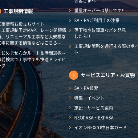
お客さまへ
工事規制情報
重量オーバーは禁止です!!
SA・PAご利用上の注意
工事情報お役立ちサイト
～工事規制予定MAP、レーン閉鎖情
落下物や故障車などを発見
したら!!
報、リニューアル工事など大規模な
工事に関する情報などはこちら～
工事規制箇所を通行する際のポ
ト
はじめませんかルート＆時間選択～
事前検索で工事中でも快適ドライビ
ング ～
サービスエリア・
お買物
SA・PA検索
特集・イベント
施設・サービス案内
NEOPASA・EXPASA
イオンNEXCO中日本カード