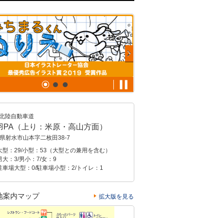
北陸自動車道
羽PA（上り：米原・高山方面）
県射水市山本字二枚田38-7
大型：29/小型：53（大型との兼用を含む）
大：3/男小：7/女：9
駐車場大型：0/駐車場小型：2/トイレ：1
地案内マップ
拡大版を見る