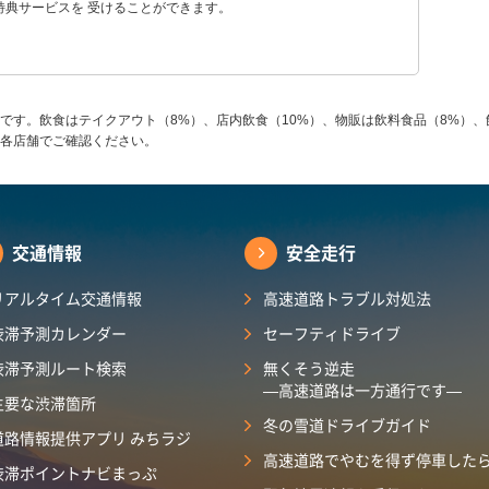
特典サービスを 受けることができます。
です。飲食はテイクアウト（8%）、店内飲食（10%）、物販は飲料食品（8%）、
各店舗でご確認ください。
交通情報
安全走行
リアルタイム交通情報
高速道路トラブル対処法
渋滞予測カレンダー
セーフティドライブ
渋滞予測ルート検索
無くそう逆走
―高速道路は一方通行です―
主要な渋滞箇所
冬の雪道ドライブガイド
道路情報提供アプリ みちラジ
高速道路でやむを得ず停車した
渋滞ポイントナビまっぷ