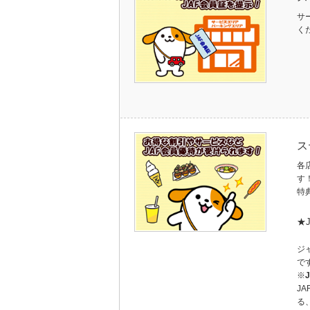
サ
く
ス
各
す
特
★
ジ
で
※
J
る