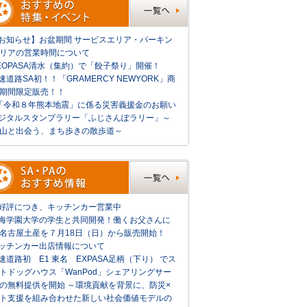
お知らせ】お盆期間 サービスエリア・パーキン
リアの営業時間について
EOPASA清水（集約）で「餃子祭り」開催！
速道路SA初！！「GRAMERCY NEWYORK」商
期間限定販売！！
「令和８年熊本地震」に係る災害義援金のお願い
ジタルスタンプラリー「ふじさんぽラリー」～
山と出会う、まち歩きの散歩道～
好評につき、キッチンカー営業中
海学園大学の学生と共同開発！働くお父さんに
名古屋土産を７月18日（日）から販売開始！
ッチンカー出店情報について
速道路初 E1 東名 EXPASA足柄（下り） でス
トドッグハウス「WanPod」シェアリングサー
の無料提供を開始 ～環境貢献を背景に、防災×
ト支援を組み合わせた新しい社会価値モデルの