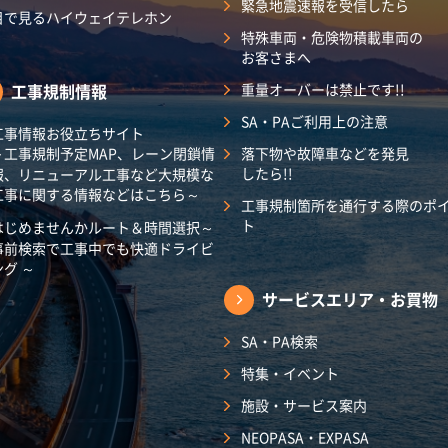
緊急地震速報を受信したら
目で見るハイウェイテレホン
特殊車両・危険物積載車両の
お客さまへ
工事規制情報
重量オーバーは禁止です!!
SA・PAご利用上の注意
工事情報お役立ちサイト
～工事規制予定MAP、レーン閉鎖情
落下物や故障車などを発見
したら!!
報、リニューアル工事など大規模な
工事に関する情報などはこちら～
工事規制箇所を通行する際のポ
ト
はじめませんかルート＆時間選択～
事前検索で工事中でも快適ドライビ
ング ～
サービスエリア・
お買物
SA・PA検索
特集・イベント
施設・サービス案内
NEOPASA・EXPASA