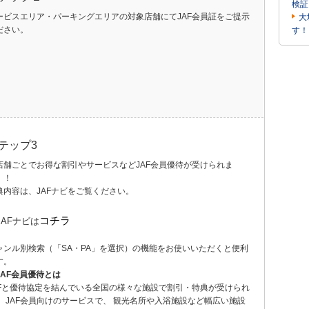
検証
ービスエリア・パーキングエリアの対象店舗にてJAF会員証をご提示
大
ださい。
す！
テップ3
店舗ごとでお得な割引やサービスなどJAF会員優待が受けられま
！！
典内容は、JAFナビをご覧ください。
コチラ
JAFナビは
ャンル別検索（「SA・PA」を選択）の機能をお使いいただくと便利
す。
JAF会員優待とは
AFと優待協定を結んでいる全国の様々な施設で割引・特典が受けられ
、 JAF会員向けのサービスで、 観光名所や入浴施設など幅広い施設