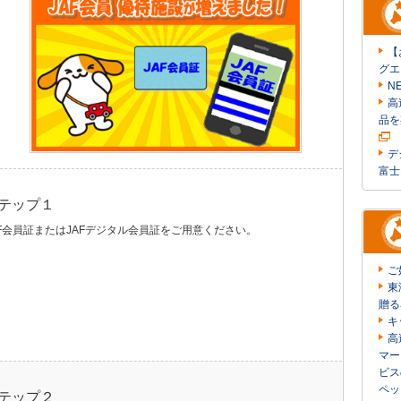
【
グエ
N
高
品を
デ
富士
テップ１
AF会員証またはJAFデジタル会員証をご用意ください。
ご
東
贈る
キ
高
マー
ビス
ペッ
テップ２