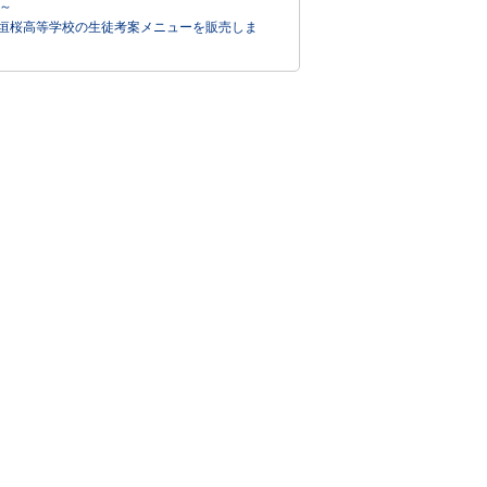
～
垣桜高等学校の生徒考案メニューを販売しま