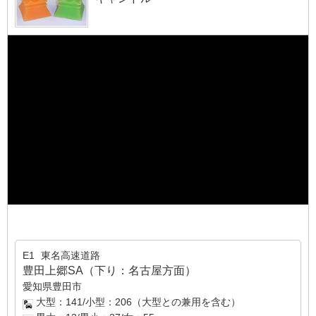
E1
東名高速道路
豊田上郷SA（下り：名古屋方面）
愛知県豊田市
大型：141/小型：206（大型との兼用を含む）