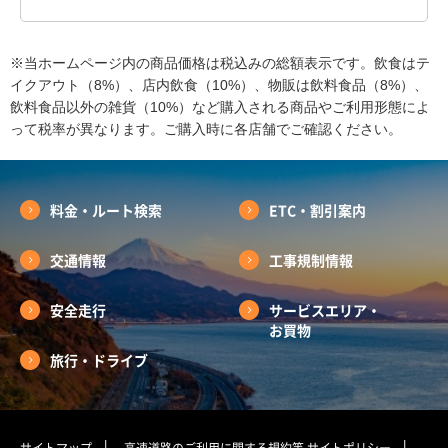
※当ホームページ内の商品価格は税込みの総額表示です。飲食はテ
イクアウト（8%）、店内飲食（10%）、物販は飲料食品（8%）、
飲料食品以外の雑貨（10%）など購入される商品やご利用形態によ
って税率が異なります。ご購入時に各店舗でご確認ください。
料金・ルート検索
ETC・割引案内
交通情報
工事規制情報
安全走行
サービスエリア・
お買物
旅行・ドライブ
サイトマップ
高速道路のご利用に関する規約等
サイトポリシー