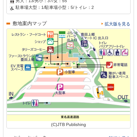
男大：13/男小：37/女：55
駐車場大型：1/駐車場小型：5/トイレ：2
敷地案内マップ
拡大版を見る
(C)JTB Publishing