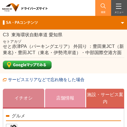
検索
メニュー
SA・PAコンテンツ
C3
東海環状自動車道 愛知県
セトアカヅ
せと赤津PA（パーキングエリア） 外回り ：豊田東JCT（新
東名)・豊田JCT（東名・伊勢湾岸道）・中部国際空港方面
サービスエリアなどで忘れ物をした場合
施設・サービス案
イチオシ
店舗情報
内
グルメ