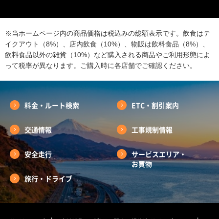
※当ホームページ内の商品価格は税込みの総額表示です。飲食はテ
イクアウト（8%）、店内飲食（10%）、物販は飲料食品（8%）、
飲料食品以外の雑貨（10%）など購入される商品やご利用形態によ
って税率が異なります。ご購入時に各店舗でご確認ください。
料金・ルート検索
ETC・割引案内
交通情報
工事規制情報
安全走行
サービスエリア・
お買物
旅行・ドライブ