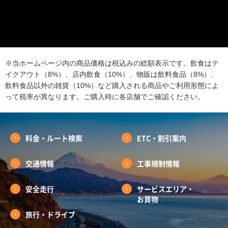
※当ホームページ内の商品価格は税込みの総額表示です。飲食はテ
イクアウト（8%）、店内飲食（10%）、物販は飲料食品（8%）、
飲料食品以外の雑貨（10%）など購入される商品やご利用形態によ
って税率が異なります。ご購入時に各店舗でご確認ください。
料金・ルート検索
ETC・割引案内
交通情報
工事規制情報
安全走行
サービスエリア・
お買物
旅行・ドライブ