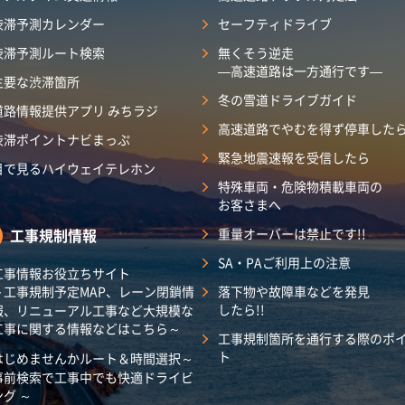
渋滞予測カレンダー
セーフティドライブ
渋滞予測ルート検索
無くそう逆走
―高速道路は一方通行です―
主要な渋滞箇所
冬の雪道ドライブガイド
道路情報提供アプリ みちラジ
高速道路でやむを得ず停車した
渋滞ポイントナビまっぷ
緊急地震速報を受信したら
目で見るハイウェイテレホン
特殊車両・危険物積載車両の
お客さまへ
工事規制情報
重量オーバーは禁止です!!
SA・PAご利用上の注意
工事情報お役立ちサイト
～工事規制予定MAP、レーン閉鎖情
落下物や故障車などを発見
したら!!
報、リニューアル工事など大規模な
工事に関する情報などはこちら～
工事規制箇所を通行する際のポ
ト
はじめませんかルート＆時間選択～
事前検索で工事中でも快適ドライビ
ング ～