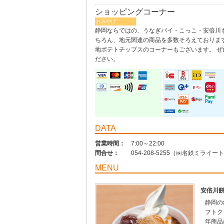
ショッピングコーナー
おみやげ
静岡ならではの、うなぎパイ・こっこ・安倍川
ちろん、地元関連の商品を多数そろえております
地ポテトチップスのコーナーもございます。 ぜ
ださい。
DATA
営業時間：
7:00～22:00
問合せ：
054-208-5255（㈱名鉄ミライ
MENU
安倍川
静岡の
フトク
年商品