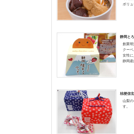
ボリュ
静岡と
創業明
クーベ
女性に
静岡産
桔梗信玄
山梨の
す。