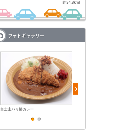
[約34.8km]
富士山バリ勝カレー
デニッシュ食パン（プレーン）