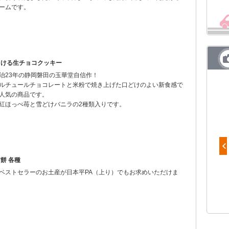
ームです。
ろける生チョコクッキー
治23年の静岡磐田の玉華堂自信作！
ルチュールチョコレートと米粉で焼き上げた口どけのよい新食感で
人気の商品です。
紅ほっぺ苺と雪どけバニラの2種類入りです。
餅 各種
ベストセラーのお土産が日本平PA（上り）でもお求めいただけま
デニッシュ食パン（プレーン）