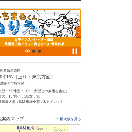
東名高速道路
本平PA（上り：東京方面）
県静岡市駿河区
大型：55/小型：102（大型との兼用を含む）
大：13/男小：18/女：36
駐車場大型：0/駐車場小型：3/トイレ：2
地案内マップ
拡大版を見る