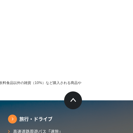
飲料食品以外の雑貨（10%）など購入される商品や
旅行・ドライブ
高速道路周遊パス「速旅」