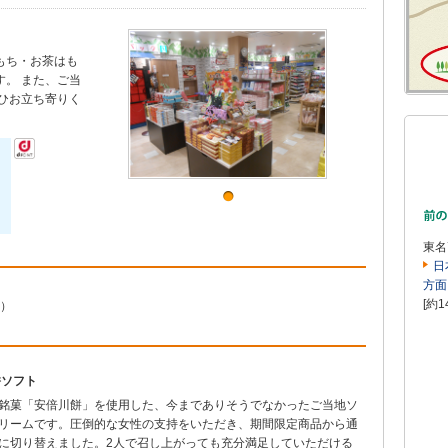
もち・お茶はも
。 また、ご当
ひお立ち寄りく
東名
日
方面
[約1
ート）
餅ソフト
銘菓「安倍川餅」を使用した、今までありそうでなかったご当地ソ
リームです。圧倒的な女性の支持をいただき、期間限定商品から通
に切り替えました。2人で召し上がっても充分満足していただける