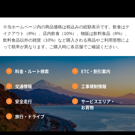
※当ホームページ内の商品価格は税込みの総額表示です。飲食はテ
イクアウト（8%）、店内飲食（10%）、物販は飲料食品（8%）、
飲料食品以外の雑貨（10%）など購入される商品やご利用形態によ
って税率が異なります。ご購入時に各店舗でご確認ください。
料金・ルート検索
ETC・割引案内
交通情報
工事規制情報
安全走行
サービスエリア・
お買物
旅行・ドライブ