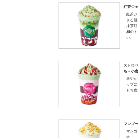
紅茶ジェ
紅茶ジ
きる組
抹茶好
和のト
い。
ストロ
ち＋小倉
爽やか
ップに
もち食
マンゴ
マンゴ
す。