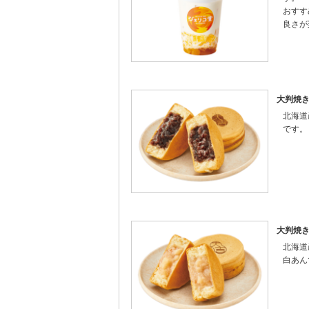
おすす
良さが
大判焼
北海道
です。
大判焼
北海道
白あん