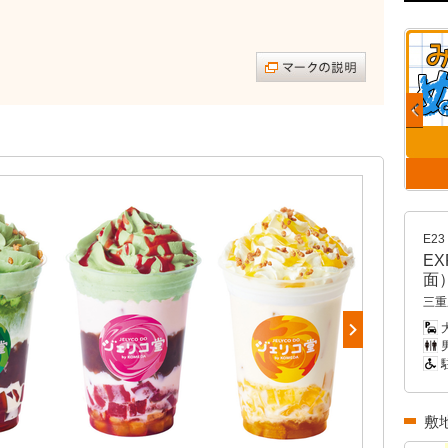
E23
E
面
三重
男
敷