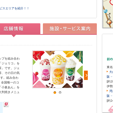
ービスエリアを紹介！！
ップを組み合わ
「ジェリコ」を
東名
茶」です。ジェ
大
等、その日の気
阪・
ます。組み合わ
[約1
は、全国唯一のコ
伊勢
「小倉あん」を
湾
大判焼きメニュ
阪・
[約1