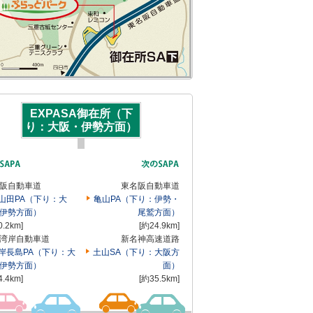
EXPASA御在所（下
り：大阪・伊勢方面）
阪自動車道
東名阪自動車道
山田PA（下り：大
亀山PA（下り：伊勢・
伊勢方面）
尾鷲方面）
0.2km]
[約24.9km]
湾岸自動車道
新名神高速道路
岸長島PA（下り：大
土山SA（下り：大阪方
伊勢方面）
面）
4.4km]
[約35.5km]