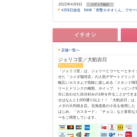
2022年4月9日
メディア紹介
4月9日放送 NHK「突撃カネオくん」でサ
店舗一覧へ
ジェリコ堂／大餡吉日
テイクアウト
「ジェリコ堂」は、ジェリーとコーヒーとホイ
せた「コメダ珈琲店」の人気デザートドリンク
幅広いカスタムで気軽に楽しめる「スタンド喫
リーとドリンクの種類、ホイップ、トッピング
分に合わせた自分好みの1杯を作ることができ
せはなんと1,000通り以上！！ 「大餡吉日」
メダの大判焼き店。北海道産の小豆を使用した
はじめ、「カスタード」「チョコ」など多彩な
ーをご用意しています。