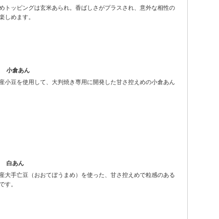
めトッピングは玄米あられ。香ばしさがプラスされ、意外な相性の
楽しめます。
き 小倉あん
産小豆を使用して、大判焼き専用に開発した甘さ控えめの小倉あん
き 白あん
産大手亡豆（おおてぼうまめ）を使った、甘さ控えめで粒感のある
です。