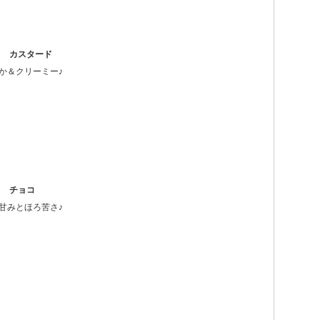
き カスタード
か＆クリーミー♪
き チョコ
甘みとほろ苦さ♪