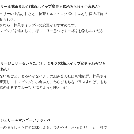
リー＆抹茶ミルク(抹茶ホイップ変更＋玄米あられ＋小倉あん)
ェリーの上品な甘さと、抹茶ミルクのコク深い甘みが、両方堪能で
み合わせ。
きなら、抹茶ホイップへの変更がおすすめです。
ッピングを追加して、ほっこり一息つける一杯をお楽しみくださ
ベリージェリー＆いちごバナナミルク(抹茶ホイップ変更＋わらびも
あん)
ないちごと、まろやかなバナナの組み合わせは相性抜群。抹茶ホイ
変更し、トッピングに小倉あん、わらびもちをプラスすれば、もち
感のまるでフルーツ大福のような味わいに。
ージェリー＆マンゴーフラッッペ
ーの瑞々しさを存分に味わえる、ひんやり、さっぱりとした一杯で