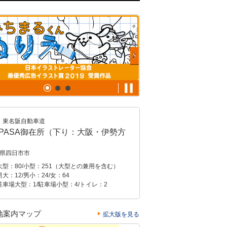
東名阪自動車道
XPASA御在所（下り：大阪・伊勢方
）
県四日市市
大型：80/小型：251（大型との兼用を含む）
大：12/男小：24/女：64
駐車場大型：1/駐車場小型：4/トイレ：2
地案内マップ
拡大版を見る