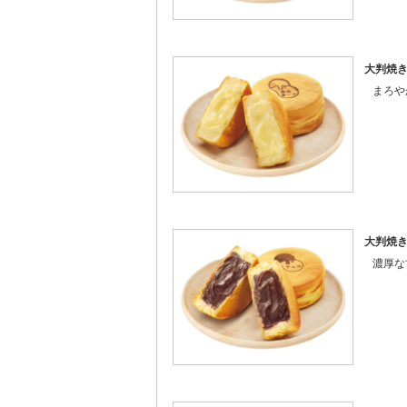
大判焼
まろや
大判焼
濃厚な