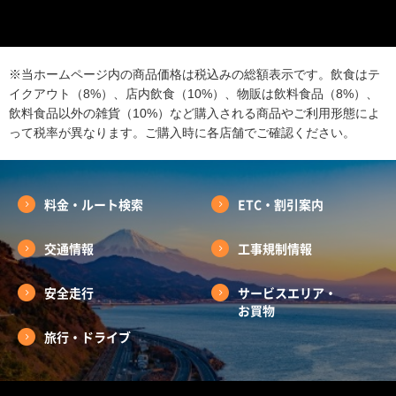
※当ホームページ内の商品価格は税込みの総額表示です。飲食はテ
イクアウト（8%）、店内飲食（10%）、物販は飲料食品（8%）、
飲料食品以外の雑貨（10%）など購入される商品やご利用形態によ
って税率が異なります。ご購入時に各店舗でご確認ください。
料金・ルート検索
ETC・割引案内
交通情報
工事規制情報
安全走行
サービスエリア・
お買物
旅行・ドライブ