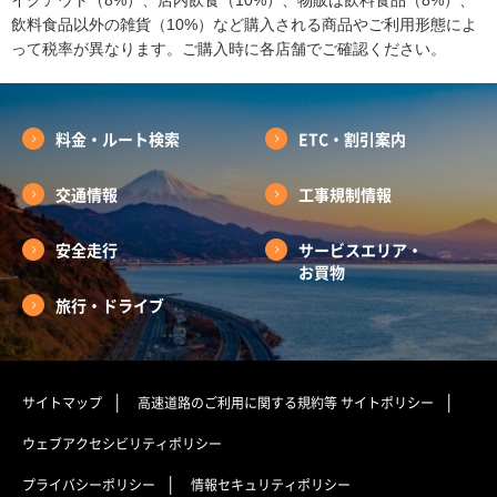
飲料食品以外の雑貨（10%）など購入される商品やご利用形態によ
って税率が異なります。ご購入時に各店舗でご確認ください。
料金・ルート検索
ETC・割引案内
交通情報
工事規制情報
安全走行
サービスエリア・
お買物
旅行・ドライブ
サイトマップ
高速道路のご利用に関する規約等
サイトポリシー
ウェブアクセシビリティポリシー
プライバシーポリシー
情報セキュリティポリシー