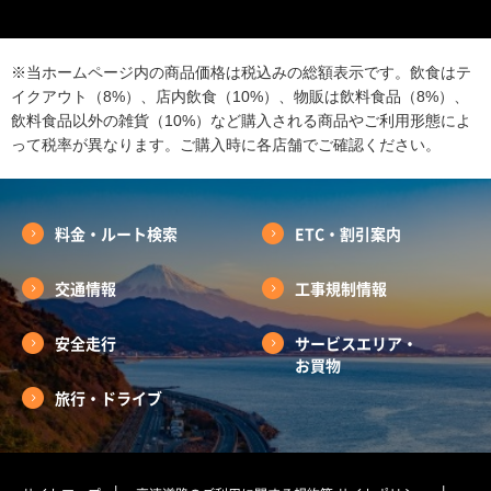
※当ホームページ内の商品価格は税込みの総額表示です。飲食はテ
イクアウト（8%）、店内飲食（10%）、物販は飲料食品（8%）、
飲料食品以外の雑貨（10%）など購入される商品やご利用形態によ
って税率が異なります。ご購入時に各店舗でご確認ください。
料金・ルート検索
ETC・割引案内
交通情報
工事規制情報
安全走行
サービスエリア・
お買物
旅行・ドライブ