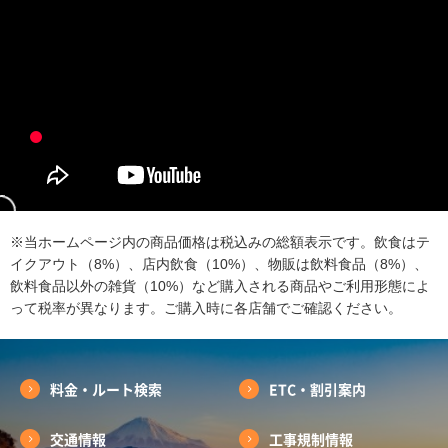
※当ホームページ内の商品価格は税込みの総額表示です。飲食はテ
イクアウト（8%）、店内飲食（10%）、物販は飲料食品（8%）、
飲料食品以外の雑貨（10%）など購入される商品やご利用形態によ
って税率が異なります。ご購入時に各店舗でご確認ください。
料金・ルート検索
ETC・割引案内
交通情報
工事規制情報