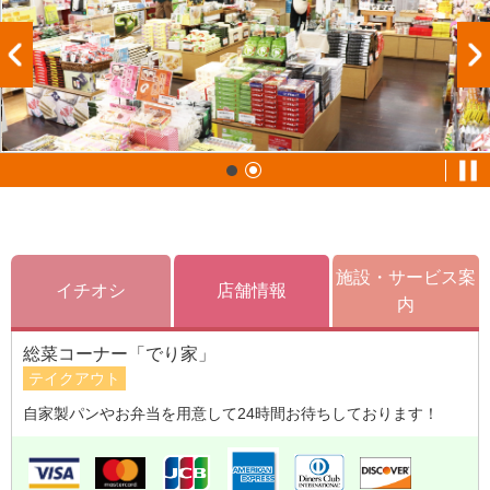
施設・サービス案
イチオシ
店舗情報
内
総菜コーナー「でり家」
テイクアウト
自家製パンやお弁当を用意して24時間お待ちしております！