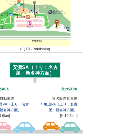
(C)JTB Publishing
安濃SA（上り：名古
屋・新名神方面）
自動車道
東名阪自動車道
野PA（上り：名古
亀山PA（上り：名古
新名神方面）
屋・新名神方面）
9.6km]
[約12.3km]