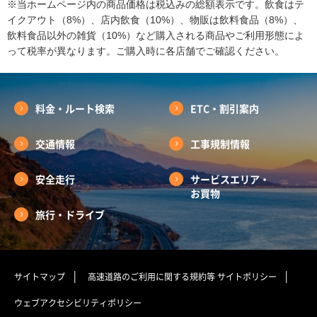
※当ホームページ内の商品価格は税込みの総額表示です。飲食はテ
イクアウト（8%）、店内飲食（10%）、物販は飲料食品（8%）、
飲料食品以外の雑貨（10%）など購入される商品やご利用形態によ
って税率が異なります。ご購入時に各店舗でご確認ください。
料金・ルート検索
ETC・割引案内
交通情報
工事規制情報
安全走行
サービスエリア・
お買物
旅行・ドライブ
サイトマップ
高速道路のご利用に関する規約等
サイトポリシー
ウェブアクセシビリティポリシー