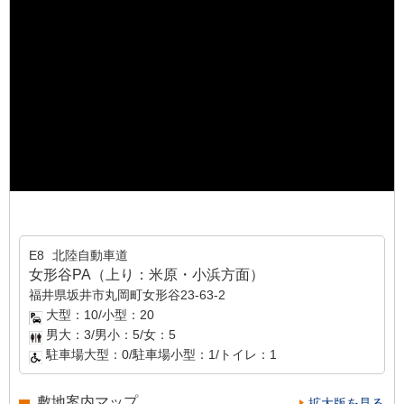
E8
北陸自動車道
女形谷PA（上り：米原・小浜方面）
福井県坂井市丸岡町女形谷23-63-2
大型：10/小型：20
男大：3/男小：5/女：5
駐車場大型：0/駐車場小型：1/トイレ：1
敷地案内マップ
拡大版を見る