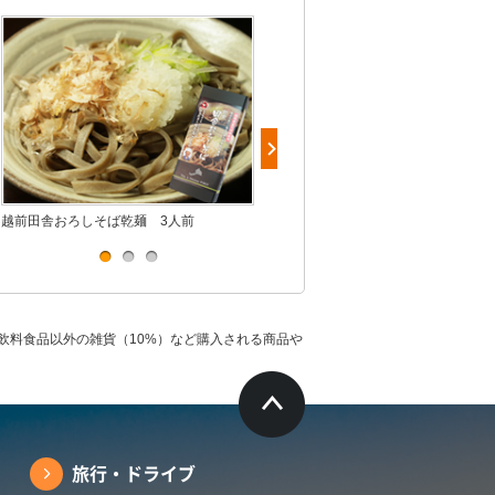
越前田舎おろしそば乾麺 3人前
里芋の煮っころがし 300g
飲料食品以外の雑貨（10%）など購入される商品や
旅行・ドライブ