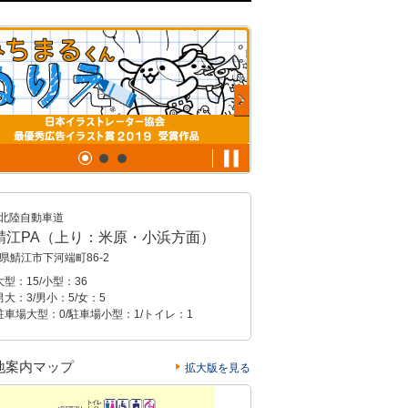
北陸自動車道
鯖江PA（上り：米原・小浜方面）
県鯖江市下河端町86-2
型：15/小型：36
大：3/男小：5/女：5
駐車場大型：0/駐車場小型：1/トイレ：1
地案内マップ
拡大版を見る