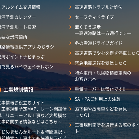
リアルタイム交通情報
高速道路トラブル対処法
渋滞予測カレンダー
セーフティドライブ
渋滞予測ルート検索
無くそう逆走
―高速道路は一方通行です―
主要な渋滞箇所
冬の雪道ドライブガイド
道路情報提供アプリ みちラジ
高速道路でやむを得ず停車した
渋滞ポイントナビまっぷ
緊急地震速報を受信したら
目で見るハイウェイテレホン
特殊車両・危険物積載車両の
お客さまへ
工事規制情報
重量オーバーは禁止です!!
SA・PAご利用上の注意
工事情報お役立ちサイト
～工事規制予定MAP、レーン閉鎖情
落下物や故障車などを発見
したら!!
報、リニューアル工事など大規模な
工事に関する情報などはこちら～
工事規制箇所を通行する際のポ
ト
はじめませんかルート＆時間選択～
事前検索で工事中でも快適ドライビ