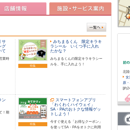
 サ
みちまるくん 限定キラキ
ング
ラシール いくつ手に入れ
いて
たかな？
営業時
みちまるくんの限定キラキラシー
ルを、手に入れよう！
特集
北陸
女
原・
[約2
ラン
スマートフォンアプリ
「わくわくハイウェイ」
SA・PAのおトクな情報ゲッ
て！期
トしよう！
今すぐ使える「お得なクーポン」
特集
を使ってSA・PAをオトクに利用