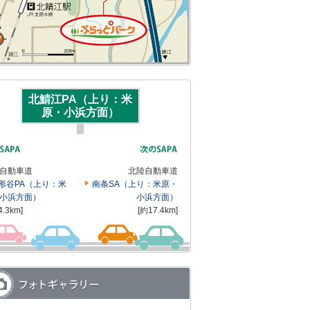
北鯖江PA（上り：米
原・小浜方面）
自動車道
北陸自動車道
形谷PA（上り：米
南条SA（上り：米原・
小浜方面）
小浜方面）
4.3km]
[約17.4km]