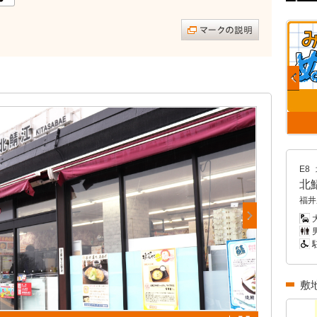
E8
北
福井
大
男
敷