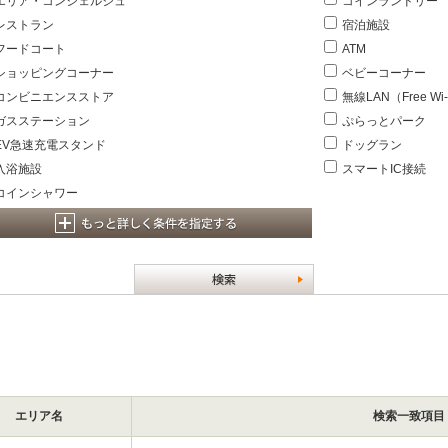
エリア・コンシェルジュ
コインランドリー
レストラン
宿泊施設
フードコート
ATM
ショッピングコーナー
ベビーコーナー
コンビニエンスストア
無線LAN（Free Wi-
ガスステーション
ぷらっとパーク
EV急速充電スタンド
ドッグラン
入浴施設
スマートIC接続
コインシャワー
エリア名
検索一致項目