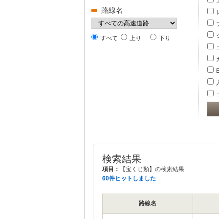
路線名
すべて
上り
下り
検索結果
項目：
【宝くじ類】の検索結果
60件ヒットしました
路線名