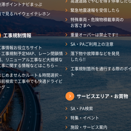
高速道路でやむを得ず停車した
渋滞ポイントナビまっぷ
緊急地震速報を受信したら
目で見るハイウェイテレホン
特殊車両・危険物積載車両の
お客さまへ
工事規制情報
重量オーバーは禁止です!!
SA・PAご利用上の注意
工事情報お役立ちサイト
～工事規制予定MAP、レーン閉鎖情
落下物や故障車などを発見
したら!!
報、リニューアル工事など大規模な
工事に関する情報などはこちら～
工事規制箇所を通行する際のポ
ト
はじめませんかルート＆時間選択～
事前検索で工事中でも快適ドライビ
ング ～
サービスエリア・
お買物
SA・PA検索
特集・イベント
施設・サービス案内