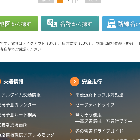
です。飲食はテイクアウト（8%）、店内飲食（10%）、物販は飲料食品（8%）、
各店舗でご確認ください。
交通情報
安全走行
リアルタイム交通情報
高速道路トラブル対処法
渋滞予測カレンダー
セーフティドライブ
渋滞予測ルート検索
無くそう逆走
―高速道路は一方通行です―
主要な渋滞箇所
冬の雪道ドライブガイド
道路情報提供アプリ みちラジ