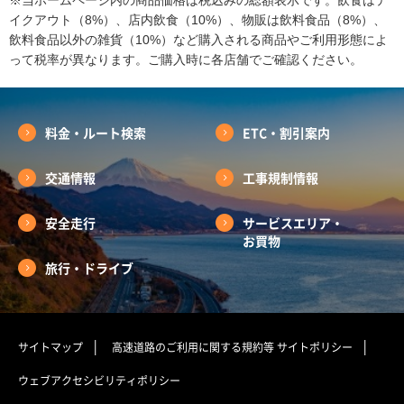
イクアウト（8%）、店内飲食（10%）、物販は飲料食品（8%）、
飲料食品以外の雑貨（10%）など購入される商品やご利用形態によ
って税率が異なります。ご購入時に各店舗でご確認ください。
料金・ルート検索
ETC・割引案内
交通情報
工事規制情報
安全走行
サービスエリア・
お買物
旅行・ドライブ
サイトマップ
高速道路のご利用に関する規約等
サイトポリシー
ウェブアクセシビリティポリシー