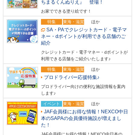
ちまるくんぬりえ』 登場！
お家でできる塗り絵です！
特集
東海・滋賀
ほか
SA・PAでクレジットカード・電子マ
ネー・dポイントが利用できる店舗のご
紹介
クレジットカード・電子マネー・dポイントが
利用できる店舗をご紹介いたします♪
特集
東海・滋賀
ほか
プロドライバー応援特集♪
プロドライバー向けの便利な施設情報を案内
します♪
イベント
東海・滋賀
ほか
JAF会員様にお得な情報！NEXCO中日
本のSAPAの会員優待施設が増えまし
た！
JAF会員様にお得な情報！NEXCO中日本の