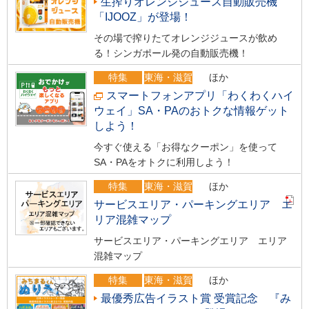
生搾りオレンジジュース自動販売機
「IJOOZ」が登場！
その場で搾りたてオレンジジュースが飲め
る！シンガポール発の自動販売機！
特集
東海・滋賀
ほか
スマートフォンアプリ「わくわくハイ
ウェイ」SA・PAのおトクな情報ゲット
しよう！
今すぐ使える「お得なクーポン」を使って
SA・PAをオトクに利用しよう！
特集
東海・滋賀
ほか
サービスエリア・パーキングエリア エ
リア混雑マップ
サービスエリア・パーキングエリア エリア
混雑マップ
特集
東海・滋賀
ほか
最優秀広告イラスト賞 受賞記念 『み