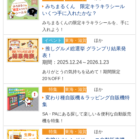
みちまるくん 限定キラキラシール
いくつ手に入れたかな？
みちまるくんの限定キラキラシールを、手に
入れよう！
イベント
東海・滋賀
ほか
推しグルメ総選挙 グランプリ結果発
表！
期間：2025.12.24～2026.1.23
ありがとうの気持ちを込めて！期間限定
20％OFF！
特集
東海・滋賀
ほか
変わり種自販機＆ラッピング自販機特
集
SA・PAにある探して楽しい＆便利な自動販売
機を特集！
特集
東海・滋賀
ほか