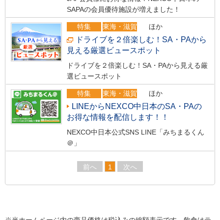
SAPAの会員優待施設が増えました！
特集
東海・滋賀
ほか
ドライブを２倍楽しむ！SA・PAから
見える厳選ビュースポット
ドライブを２倍楽しむ！SA・PAから見える厳
選ビュースポット
特集
東海・滋賀
ほか
LINEからNEXCO中日本のSA・PAの
お得な情報を配信します！！
NEXCO中日本公式SNS LINE「みちまるくん
＠」
前へ
1
次へ
※当ホームページ内の商品価格は税込みの総額表示です。飲食はテ