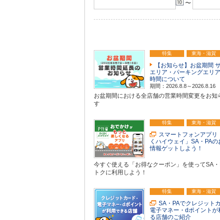
〜
特集
東海・滋賀
【お知らせ】お盆期間 
エリア・パーキングエリ
時間について
期間：2026.8.8～2026.8.16
お盆期間における全店舗の営業時間変更をお知
す
特集
東海・滋賀
スマートフォンアプリ
くハイウェイ」SA・PAの
情報ゲットしよう！
今すぐ使える「お得なクーポン」を使ってSA・
トクに利用しよう！
特集
東海・滋賀
SA・PAでクレジット
電子マネー・dポイントが
る店舗のご紹介