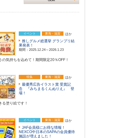
イベント
東海・滋賀
ほか
推しグルメ総選挙 グランプリ結
果発表！
期間：2025.12.24～2026.1.23
うの気持ちを込めて！期間限定20％OFF！
特集
東海・滋賀
ほか
最優秀広告イラスト賞 受賞記
念 『みちまるくんぬりえ』 登
場！
きる塗り絵です！
イベント
東海・滋賀
ほか
JAF会員様にお得な情報！
NEXCO中日本のSAPAの会員優待
施設が増えました！