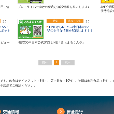
利用でき
プロドライバー向けの便利な施設情報を案内します♪
JAF会員
優待施設
特集
東海・滋賀
ほか
ほか
！SA・
LINEからNEXCO中日本のSA・
スポット
PAのお得な情報を配信します！！
選ビュー
NEXCO中日本公式SNS LINE「みちまるくん＠」
前へ
1
次へ
です。飲食はテイクアウト（8%）、店内飲食（10%）、物販は飲料食品（8%）、
各店舗でご確認ください。
交通情報
安全走行