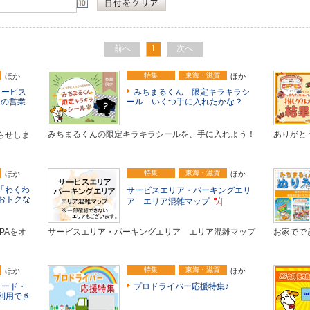
前へ
1
次へ
特集
東海・滋賀
ほか
ほか
サービス
みちまるくん 限定キラキラシ
アの営業
ール いくつ手に入れたかな？
みちまるくんの限定キラキラシールを、手に入れよう！
ありがと
らせしま
特集
東海・滋賀
ほか
ほか
「わくわ
サービスエリア・パーキングエリ
おトクな
ア エリア混雑マップ
PAをオ
サービスエリア・パーキングエリア エリア混雑マップ
お家でで
特集
東海・滋賀
ほか
ほか
カード・
プロドライバー応援特集♪
利用でき