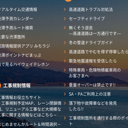
リアルタイム交通情報
高速道路トラブル対処法
渋滞予測カレンダー
セーフティドライブ
渋滞予測ルート検索
無くそう逆走
―高速道路は一方通行です―
主要な渋滞箇所
冬の雪道ドライブガイド
道路情報提供アプリ みちラジ
高速道路でやむを得ず停車した
渋滞ポイントナビまっぷ
緊急地震速報を受信したら
目で見るハイウェイテレホン
特殊車両・危険物積載車両の
お客さまへ
工事規制情報
重量オーバーは禁止です!!
SA・PAご利用上の注意
工事情報お役立ちサイト
～工事規制予定MAP、レーン閉鎖情
落下物や故障車などを発見
したら!!
報、リニューアル工事など大規模な
工事に関する情報などはこちら～
工事規制箇所を通行する際のポ
ト
はじめませんかルート＆時間選択～