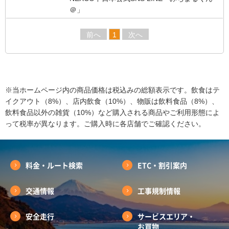
＠」
前へ
1
次へ
※当ホームページ内の商品価格は税込みの総額表示です。飲食はテ
イクアウト（8%）、店内飲食（10%）、物販は飲料食品（8%）、
飲料食品以外の雑貨（10%）など購入される商品やご利用形態によ
って税率が異なります。ご購入時に各店舗でご確認ください。
料金・ルート検索
ETC・割引案内
交通情報
工事規制情報
安全走行
サービスエリア・
お買物