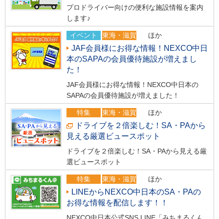
プロドライバー向けの便利な施設情報を案内
します♪
イベント
東海・滋賀
ほか
JAF会員様にお得な情報！NEXCO中日
本のSAPAの会員優待施設が増えまし
た！
JAF会員様にお得な情報！NEXCO中日本の
SAPAの会員優待施設が増えました！
特集
東海・滋賀
ほか
ドライブを２倍楽しむ！SA・PAから
見える厳選ビュースポット
ドライブを２倍楽しむ！SA・PAから見える厳
選ビュースポット
特集
東海・滋賀
ほか
LINEからNEXCO中日本のSA・PAの
お得な情報を配信します！！
NEXCO中日本公式SNS LINE「みちまるくん