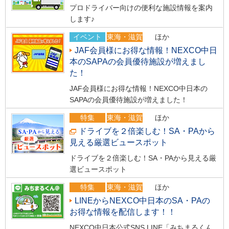
プロドライバー向けの便利な施設情報を案内
します♪
イベント
東海・滋賀
ほか
JAF会員様にお得な情報！NEXCO中日
本のSAPAの会員優待施設が増えまし
た！
JAF会員様にお得な情報！NEXCO中日本の
SAPAの会員優待施設が増えました！
特集
東海・滋賀
ほか
ドライブを２倍楽しむ！SA・PAから
見える厳選ビュースポット
ドライブを２倍楽しむ！SA・PAから見える厳
選ビュースポット
特集
東海・滋賀
ほか
LINEからNEXCO中日本のSA・PAの
お得な情報を配信します！！
NEXCO中日本公式SNS LINE「みちまるくん