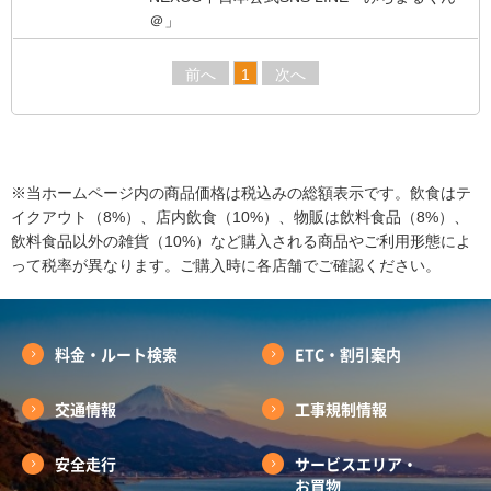
＠」
前へ
1
次へ
※当ホームページ内の商品価格は税込みの総額表示です。飲食はテ
イクアウト（8%）、店内飲食（10%）、物販は飲料食品（8%）、
飲料食品以外の雑貨（10%）など購入される商品やご利用形態によ
って税率が異なります。ご購入時に各店舗でご確認ください。
料金・ルート検索
ETC・割引案内
交通情報
工事規制情報
安全走行
サービスエリア・
お買物