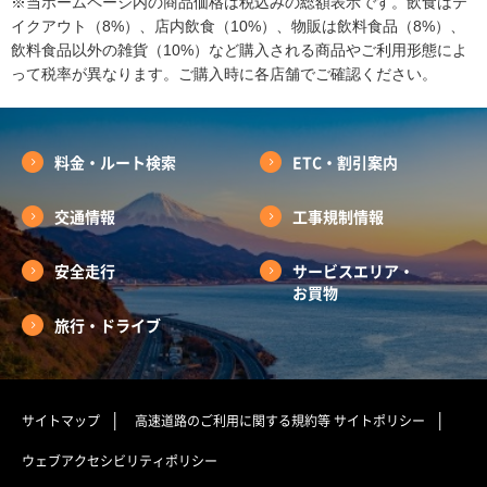
※当ホームページ内の商品価格は税込みの総額表示です。飲食はテ
イクアウト（8%）、店内飲食（10%）、物販は飲料食品（8%）、
飲料食品以外の雑貨（10%）など購入される商品やご利用形態によ
って税率が異なります。ご購入時に各店舗でご確認ください。
料金・ルート検索
ETC・割引案内
交通情報
工事規制情報
安全走行
サービスエリア・
お買物
旅行・ドライブ
サイトマップ
高速道路のご利用に関する規約等
サイトポリシー
ウェブアクセシビリティポリシー