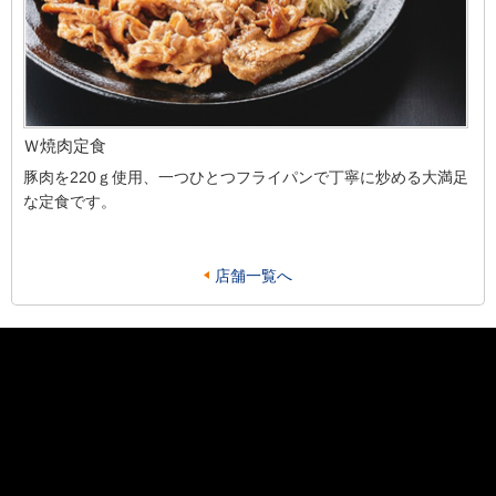
Ｗ焼肉定食
豚肉を220ｇ使用、一つひとつフライパンで丁寧に炒める大満足
な定食です。
店舗一覧へ