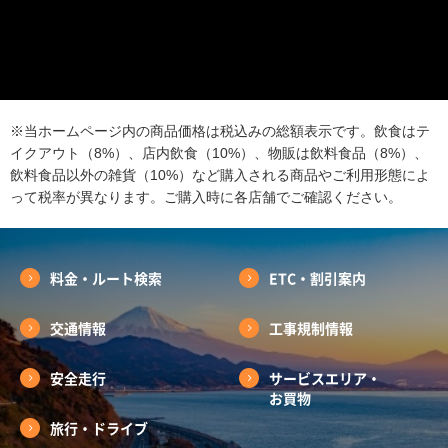
※当ホームページ内の商品価格は税込みの総額表示です。飲食はテ
イクアウト（8%）、店内飲食（10%）、物販は飲料食品（8%）、
飲料食品以外の雑貨（10%）など購入される商品やご利用形態によ
って税率が異なります。ご購入時に各店舗でご確認ください。
料金・ルート検索
ETC・割引案内
交通情報
工事規制情報
安全走行
サービスエリア・
お買物
旅行・ドライブ