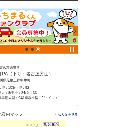
東名高速道路
井PA（下り：名古屋方面）
川県足柄上郡中井町
型：103/小型：92
大：8/男小：24/女：33
駐車場大型：0/駐車場小型：2/トイレ：1
地案内マップ
拡大版を見る