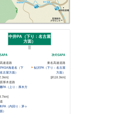
中井PA（下り：名古屋
方面）
高速道路
東名高速道路
XPASA海老名（下
鮎沢PA（下り：名古屋
名古屋方面）
方面）
2.3km]
[約18.3km]
原厚木道路
磯PA（上り：厚木方
3.7km]
道
木PA（内回り：茅ヶ
面）