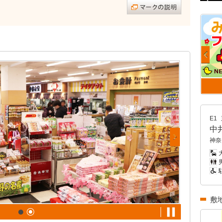
E1
中
神奈
大
男
敷