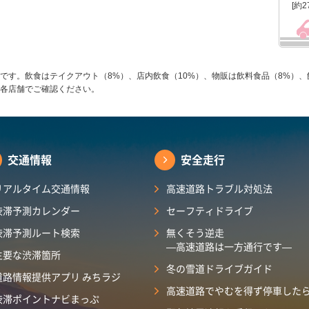
[約2
です。飲食はテイクアウト（8%）、店内飲食（10%）、物販は飲料食品（8%）、
各店舗でご確認ください。
交通情報
安全走行
リアルタイム交通情報
高速道路トラブル対処法
渋滞予測カレンダー
セーフティドライブ
渋滞予測ルート検索
無くそう逆走
―高速道路は一方通行です―
主要な渋滞箇所
冬の雪道ドライブガイド
道路情報提供アプリ みちラジ
高速道路でやむを得ず停車した
渋滞ポイントナビまっぷ