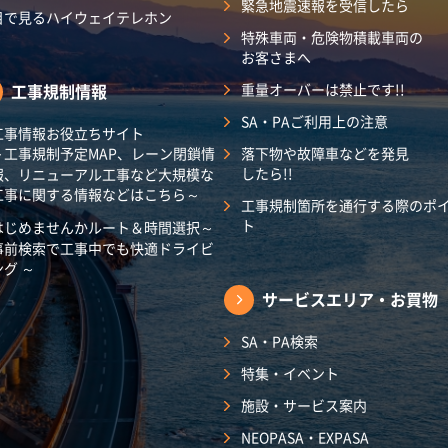
緊急地震速報を受信したら
目で見るハイウェイテレホン
特殊車両・危険物積載車両の
お客さまへ
工事規制情報
重量オーバーは禁止です!!
SA・PAご利用上の注意
工事情報お役立ちサイト
～工事規制予定MAP、レーン閉鎖情
落下物や故障車などを発見
したら!!
報、リニューアル工事など大規模な
工事に関する情報などはこちら～
工事規制箇所を通行する際のポ
ト
はじめませんかルート＆時間選択～
事前検索で工事中でも快適ドライビ
ング ～
サービスエリア・
お買物
SA・PA検索
特集・イベント
施設・サービス案内
NEOPASA・EXPASA