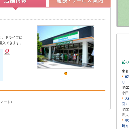
と、ドライブに
購入できます。
東名
E
り：
[約2
小田
大
ミリーマート）
面）
[約3
圏央
厚
崎方