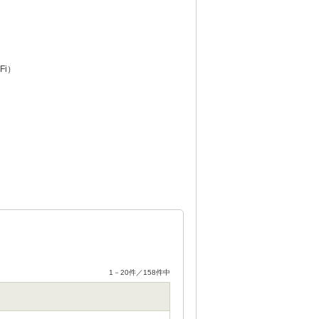
Fi）
1－20件／158件中