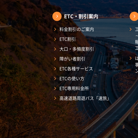
ETC・割引案内
料金割引のご案内
ETC割引
大口・多頻度割引
障がい者割引
ETC各種サービス
ETCの使い方
ETC専用料金所
高速道路周遊パス「速旅」