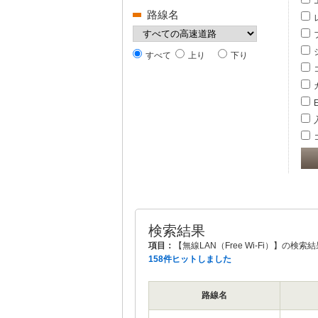
路線名
すべて
上り
下り
検索結果
項目：
【無線LAN（Free Wi-Fi）】の検索
158件ヒットしました
路線名