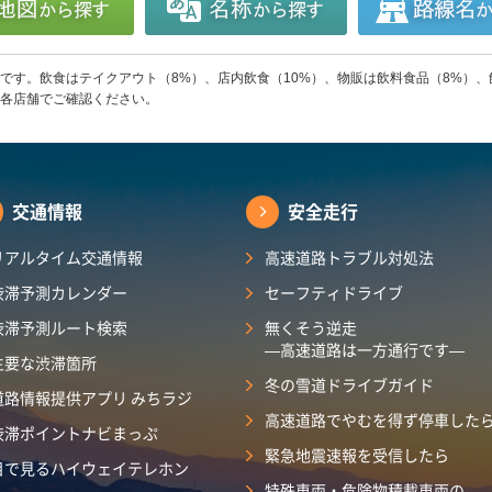
です。飲食はテイクアウト（8%）、店内飲食（10%）、物販は飲料食品（8%）、
各店舗でご確認ください。
交通情報
安全走行
リアルタイム交通情報
高速道路トラブル対処法
渋滞予測カレンダー
セーフティドライブ
渋滞予測ルート検索
無くそう逆走
―高速道路は一方通行です―
主要な渋滞箇所
冬の雪道ドライブガイド
道路情報提供アプリ みちラジ
高速道路でやむを得ず停車した
渋滞ポイントナビまっぷ
緊急地震速報を受信したら
目で見るハイウェイテレホン
特殊車両・危険物積載車両の