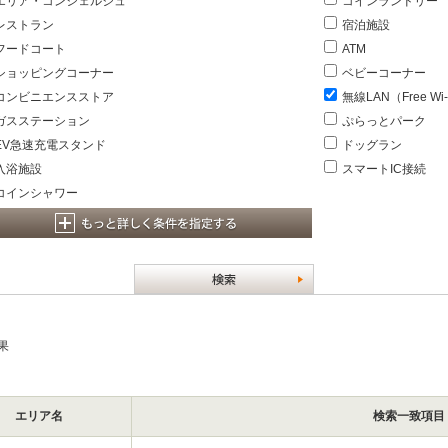
エリア・コンシェルジュ
コインランドリー
レストラン
宿泊施設
フードコート
ATM
ショッピングコーナー
ベビーコーナー
コンビニエンスストア
無線LAN（Free Wi-
ガスステーション
ぷらっとパーク
EV急速充電スタンド
ドッグラン
入浴施設
スマートIC接続
コインシャワー
結果
エリア名
検索一致項目