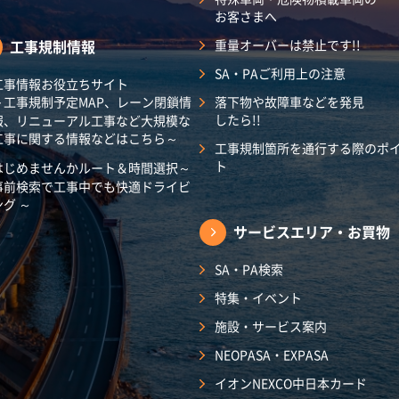
お客さまへ
工事規制情報
重量オーバーは禁止です!!
SA・PAご利用上の注意
工事情報お役立ちサイト
～工事規制予定MAP、レーン閉鎖情
落下物や故障車などを発見
したら!!
報、リニューアル工事など大規模な
工事に関する情報などはこちら～
工事規制箇所を通行する際のポ
ト
はじめませんかルート＆時間選択～
事前検索で工事中でも快適ドライビ
ング ～
サービスエリア・
お買物
SA・PA検索
特集・イベント
施設・サービス案内
NEOPASA・EXPASA
イオンNEXCO中日本カード