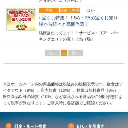
お食事が、よりお得に！
特集
関東・静岡
ほか
宝くじ特集！！SA・PAの宝くじ売り
場から続々と高額当選！
結構当たってます！！サービスエリア・パー
キングエリアの宝くじ売り場！
前へ
1
次へ
※当ホームページ内の商品価格は税込みの総額表示です。飲食はテ
イクアウト（8%）、店内飲食（10%）、物販は飲料食品（8%）、
飲料食品以外の雑貨（10%）など購入される商品やご利用形態によ
って税率が異なります。ご購入時に各店舗でご確認ください。
料金・ルート検索
ETC・割引案内