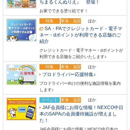
ちまるくんぬりえ』 登場！
お家でできる塗り絵です！
特集
東海・滋賀
ほか
SA・PAでクレジットカード・電子マ
ネー・dポイントが利用できる店舗のご
紹介
クレジットカード・電子マネー・dポイントが
利用できる店舗をご紹介いたします♪
特集
東海・滋賀
ほか
プロドライバー応援特集♪
プロドライバー向けの便利な施設情報を案内
します♪
イベント
東海・滋賀
ほか
JAF会員様にお得な情報！NEXCO中日
本のSAPAの会員優待施設が増えまし
た！
JAF会員様にお得な情報！NEXCO中日本の