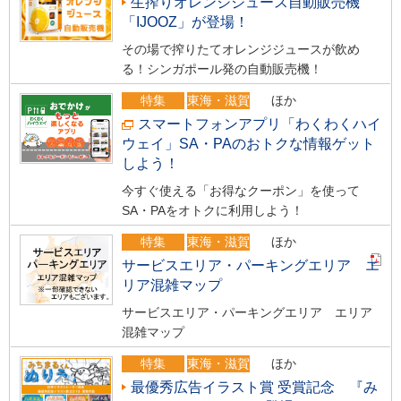
生搾りオレンジジュース自動販売機
「IJOOZ」が登場！
その場で搾りたてオレンジジュースが飲め
る！シンガポール発の自動販売機！
特集
東海・滋賀
ほか
スマートフォンアプリ「わくわくハイ
ウェイ」SA・PAのおトクな情報ゲット
しよう！
今すぐ使える「お得なクーポン」を使って
SA・PAをオトクに利用しよう！
特集
東海・滋賀
ほか
サービスエリア・パーキングエリア エ
リア混雑マップ
サービスエリア・パーキングエリア エリア
混雑マップ
特集
東海・滋賀
ほか
最優秀広告イラスト賞 受賞記念 『み