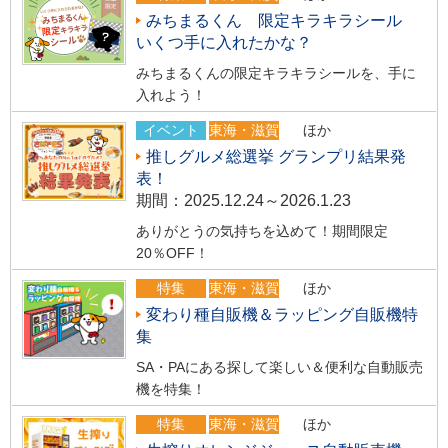
みちまるくん 限定キラキラシール
いくつ手に入れたかな？
みちまるくんの限定キラキラシールを、手に
入れよう！
イベント
東海・滋賀
ほか
推しグルメ総選挙 グランプリ結果発
表！
期間：2025.12.24～2026.1.23
ありがとうの気持ちを込めて！期間限定
20％OFF！
特集
東海・滋賀
ほか
変わり種自販機＆ラッピング自販機特
集
SA・PAにある探して楽しい＆便利な自動販売
機を特集！
特集
東海・滋賀
ほか