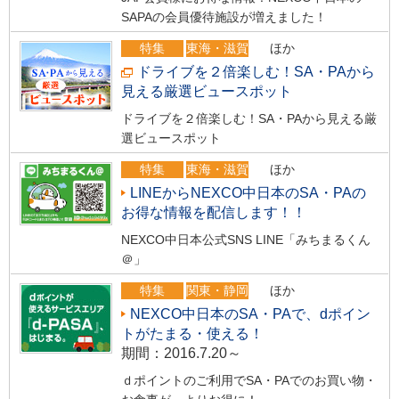
SAPAの会員優待施設が増えました！
特集
東海・滋賀
ほか
ドライブを２倍楽しむ！SA・PAから
見える厳選ビュースポット
ドライブを２倍楽しむ！SA・PAから見える厳
選ビュースポット
特集
東海・滋賀
ほか
LINEからNEXCO中日本のSA・PAの
お得な情報を配信します！！
NEXCO中日本公式SNS LINE「みちまるくん
＠」
特集
関東・静岡
ほか
NEXCO中日本のSA・PAで、dポイン
トがたまる・使える！
期間：2016.7.20～
ｄポイントのご利用でSA・PAでのお買い物・