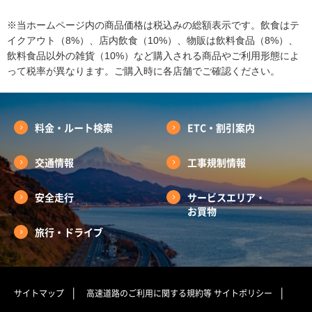
※当ホームページ内の商品価格は税込みの総額表示です。飲食はテ
イクアウト（8%）、店内飲食（10%）、物販は飲料食品（8%）、
飲料食品以外の雑貨（10%）など購入される商品やご利用形態によ
って税率が異なります。ご購入時に各店舗でご確認ください。
料金・ルート検索
ETC・割引案内
交通情報
工事規制情報
安全走行
サービスエリア・
お買物
旅行・ドライブ
サイトマップ
高速道路のご利用に関する規約等
サイトポリシー